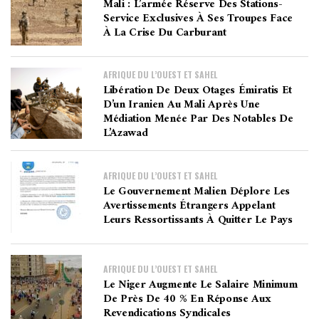
Mali : L’armée Réserve Des Stations-
Service Exclusives À Ses Troupes Face
À La Crise Du Carburant
AFRIQUE DU L’OUEST ET SAHEL
Libération De Deux Otages Émiratis Et
D’un Iranien Au Mali Après Une
Médiation Menée Par Des Notables De
L’Azawad
AFRIQUE DU L’OUEST ET SAHEL
Le Gouvernement Malien Déplore Les
Avertissements Étrangers Appelant
Leurs Ressortissants À Quitter Le Pays
AFRIQUE DU L’OUEST ET SAHEL
Le Niger Augmente Le Salaire Minimum
De Près De 40 % En Réponse Aux
Revendications Syndicales