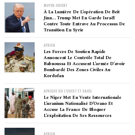
MOYEN-ORIENT
À La Lumière De L’opération De Beit
Jinn… Trump Met En Garde Israël
Contre Toute Entrave Au Processus De
Transition En Syrie
AFRICA
Les Forces De Soutien Rapide
Annoncent Le Contrôle Total De
Babnoussa Et Accusent L’armée D’avoir
Bombardé Des Zones Civiles Au
Kordofan
AFRIQUE DU L’OUEST ET SAHEL
Le Niger Met En Vente Internationale
L’uranium Nationalisé D’Orano Et
Accuse La France De Bloquer
L’exploitation De Ses Ressources
AFRICA