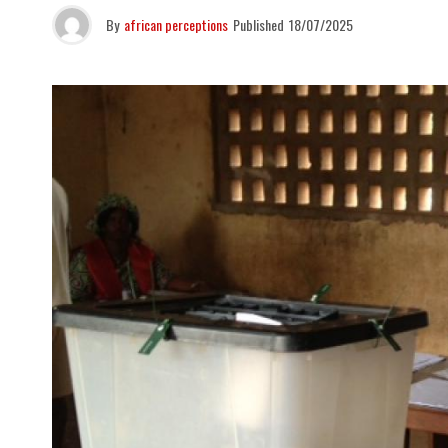
By
african perceptions
Published
18/07/2025