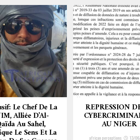
usif: Le Chef De La
REPRESSION D
IM, Alliée D’Al-
CYBERCRIMINA
aïda Au Sahel,
AU NIGER
ique Le Sens Et La
african perceptions
13/06