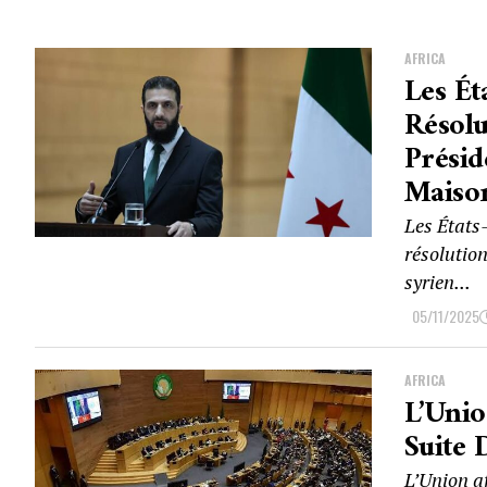
AFRICA
Les Ét
Résolu
Présid
Maiso
Les États
résolutio
syrien...
05/11/2025
AFRICA
L’Unio
Suite 
L’Union a