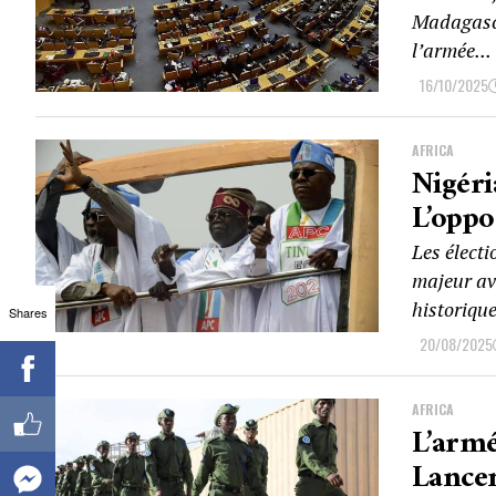
Madagasca
l’armée...
16/10/2025
AFRICA
Nigéri
L’oppo
Les électi
majeur ave
historique
Shares
20/08/2025
AFRICA
L’armé
Lancen