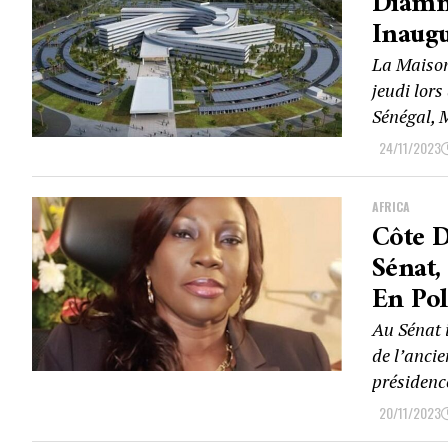
Diamni
Inaugu
La Maison
jeudi lors
Sénégal, M
24/11/2023
AFRICA
Côte D
Sénat
En Pol
Au Sénat i
de l’anci
présidenc
20/11/2023