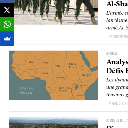
Al-Sh
L’armée so
lancé une
armé Al-S
05/08/2025
AFRICA
Analys
Défis 
Les dynam
une grande
tensions g
21/04/2025
AFRIQUE DU L