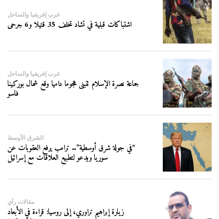
غرب إفريقيا والساحل
اشتباكات قبلية في تشاد تخلف 35 قتيلا و6 جرحى
غرب إفريقيا والساحل
جماعة نصرة الإسلام تتبنى هجوما داميا وقع شمال بوركينا
فاسو
الشرق الأوسط
“في جولة شرق أوسطية”.. ترامب يرفع العقوبات عن
سوريا ويدعو لتطبيع العلاقات مع إسرائيل
مقالات رأي
زيارة إبراهيم تراوري، إلى روسيا: قراءة في الأبعاد