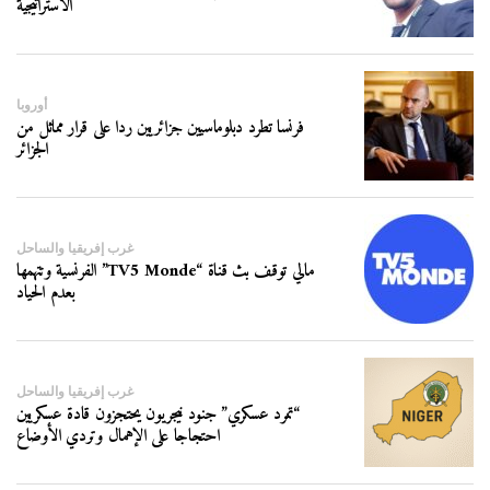
الاستراتيجية
أوروبا
فرنسا تطرد دبلوماسيين جزائريين ردا على قرار مماثل من
الجزائر
غرب إفريقيا والساحل
مالي توقف بث قناة “TV5 Monde” الفرنسية وتتهمها
بعدم الحياد
غرب إفريقيا والساحل
“تمرد عسكري” جنود نيجريون يحتجزون قادة عسكريين
احتجاجا على الإهمال وتردي الأوضاع