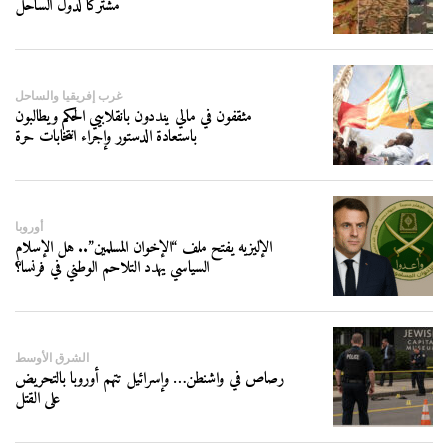
مشتركا لدول الساحل
غرب إفريقيا والساحل
مثقفون في مالي ينددون بانقلابيي الحكم ويطالبون
باستعادة الدستور وإجراء انتخابات حرة
أوروبا
الإليزيه يفتح ملف “الإخوان المسلمين”.. هل الإسلام
السياسي يهدد التلاحم الوطني في فرنسا؟
الشرق الأوسط
رصاص في واشنطن… وإسرائيل تتهم أوروبا بالتحريض
على القتل