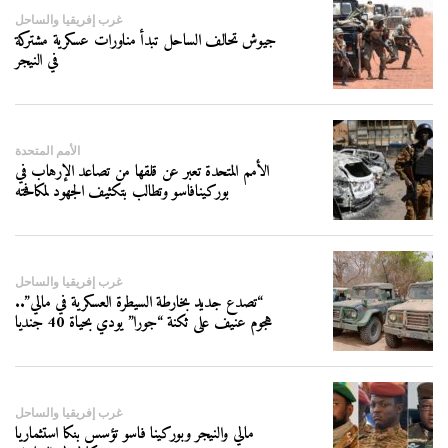
غرب إفريقيا والساحل
جيوش تحالف الساحل تبدأ مناورات عسكرية مشتركة
في النيجر
الأمم المتحدة
الأمم المتحدة تعبر عن قلقها من تصاعد الإرهاب في
بوركينافاسو وتطالب بتكثيف الجهود لمكافحته
غرب إفريقيا والساحل
“تصدع جديد بخارطة السيطرة العسكرية في مالي”..
هجوم عنيف على ثكنة “جورا” يودي بحياة 40 جنديا
غرب إفريقيا والساحل
مالي والنيجر وبوركينا فاسو تؤسس بنكا استثماريا