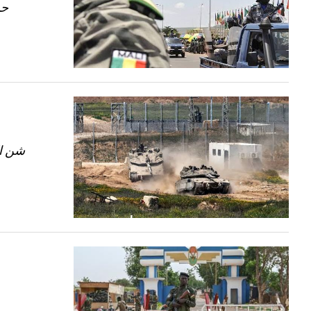
حذ
شن ال