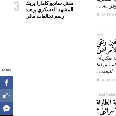
مقتل ساديو كامارا يربك
فق بيان...
المشهد العسكري ويعيد
african perce
رسم تحالفات مالي
الصحة
ين وتقي
لأمراض
ة يمكن أن
مة. ووفقا
Shares
للبحث...
african perce
UNCATEGORIZ
الطارئة
إسرائيلي؟