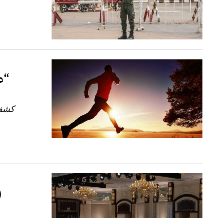
“د
كشفت
(