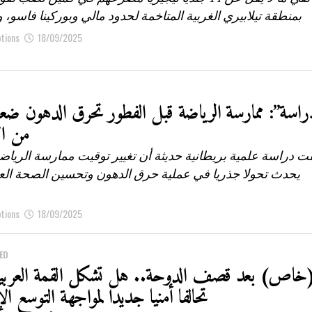
بمنطقة تيلابيري الغربية المتاخمة لحدود مالي وبوركينا فاسو، و
ptions
18/09/2025
راسة”: ممارسة الرياضة قبل الفطور تحرق الدهون ضعف
من ا
 دراسة علمية بريطانية حديثة أن تغيير توقيت ممارسة الرياض
يحدث تحولا جذريا في عملية حرق الدهون وتحسين الصحة العا
ptions
18/09/2025
ED
خاص) بعد قصف الدوحة.. هل تشكل القمة العربية 
تحالفا أمنيا جديدا لمواجهة التوسع ال