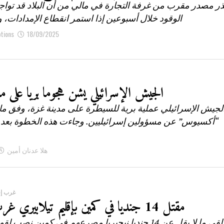
ر مصدر مقرب من غرفة التجارة في مالي من أن البلاد قد تواجه
الوقود خلال أسبوعين إذا استمر انقطاع الإمدادات، 
ptions
18/09/2025
الجيش الإسرائيلي يشن هجوما بريا على م
جيش الإسرائيلي عملية برية للسيطرة على مدينة غزة، وفق ما
“أكسيوس” عن مسؤولين إسرائيليين. وجاءت هذه الخطوة بعد 
هلا عدنان أمين
غرب إف
مقتل 14 جنديا في كمين بإقليم تيلابيري غرب النيجر
لقي ما لا يقل عن 14 جنديا نيجيريا مصرعهم في كمين نصب