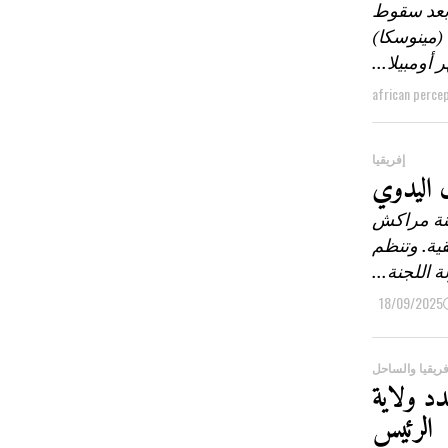
 بعد سقوط
 (مينوسكا)
ر أومبيلا...
african perce
إفريقيا
ل اليدوي
دينة مراكش
ريقية. وتنظم
ة اللجنة...
18/09/2025
ريقيا والساحل
دد ولاية
الرئيس