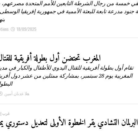
قي خمسة من رجال الشرطة التابعين للأمم المتحدة مصرعهم،
ة جنود مدرعة تابعة للبعثة الأممية في جمهورية إفريقيا الوسطى
بنه
ptions
18/09/2025
المغرب تحتضن أول بطولة أفريقية للقتا
تقام أول بطولة أفريقية للقتال اليدوي للأطفال والكبار في م
المغربية يوم 28 سبتمبر، بمشاركة ممثلين من عشر دول أف
البطول
هلا عدنان أمين
غرب إف
البرلمان التشادي يقر الخطوة الأولى لتعديل دستوري يم