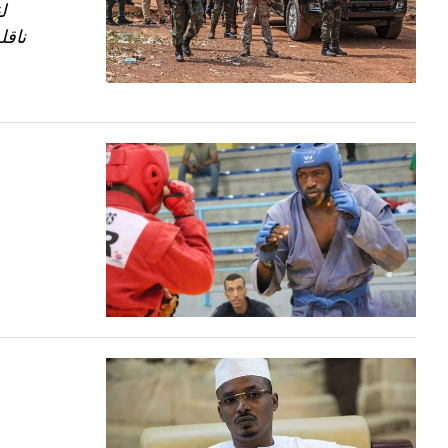
ل
ناقل