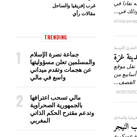
 نفادا في
غرب إفريقيا والساحل
وذلك في...
مقالات رأي
african perce
TRENDING
الشرق الأوسط
جماعة نصرة الإسلام
دينة غزة
والمسلمين تعلن مسؤوليتها
 نقل موقع
عن هجمات وتقدم ميداني
أسابيع من
واسع في مالي
القصف...
18/09/2025
مالي تسحب اعترافها
بالجمهورية الصحراوية
وتدعم مقترح الحكم الذاتي
ريقيا والساحل
المغربي
 لقوة عسكرية