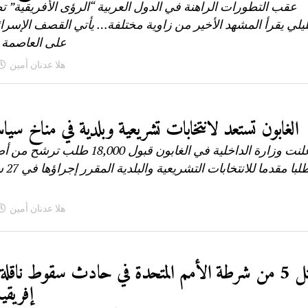
عقب التطورات الراهنة في الدول العربية “الرؤى الأفريقية” ت
يلي يقرأ المشهد الأخير من زاوية مختلفة… يأتي القصف الإسرائي
على العاصمة ا
هلا عدنان أمين
الغابون تستعد لانتخابات تشريعية وبلدية في مناخ سي
هلا عدنان أمين
مقتل 5 من شرطة الأمم المتحدة في حادث سقوط ناقلة 
إفريقي