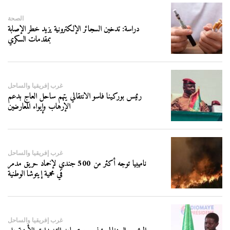
الصحة
دراسة: تدخين السجائر الإلكترونية يزيد خطر الإصابة
بمقدمات السكري
غرب إفريقيا والساحل
رئيس بوركينا فاسو الانتقالي يتهم ساحل العاج بدعم
الإرهاب وإيواء المعارضين
غرب إفريقيا والساحل
ناميبيا توجه أكثر من 500 جندي لإخماد حريق مدمر
في محمية إيتوشا الوطنية
غرب إفريقيا والساحل