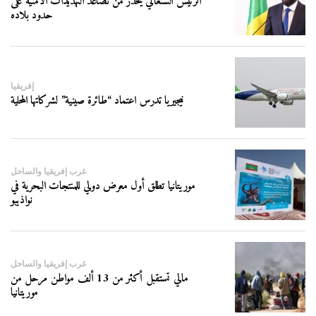
الرئيس السنغالي يحذر من تصاعد التهديدات الأمنية على
حدود بلاده
إفريقيا
نيجيريا تدرس اعتماد “طائرة صينية” لشركاتها المحلية
غرب إفريقيا والساحل
موريتانيا تطلق أول معرض دولي للمنتجات البحرية في
نواذيبو
غرب إفريقيا والساحل
مالي تستقبل أكثر من 13 ألف مواطن مرحل من
موريتانيا