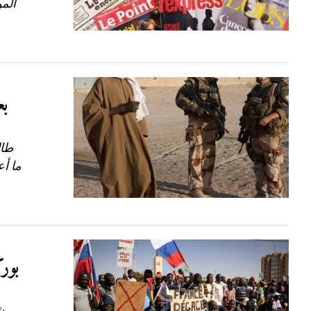
الم
بع
طال
ما أع
بور
ش