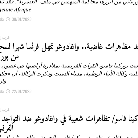
وريتاني من أبرزها محاكمة المتهمين في ملف “العشرية”. فقد تن
Jeune Afrique محاكمة...
da
30/01/2023
غرب إف
د مظاهرات غاضبة.. واغادوغو تمهل فرنسا شهرا لسحب
من بورك
بت بوركينا فاسو، القوات الفرنسية بمغادرة أراضيها في غضون
لنته وكالة الأنباء الوطنية، مساء السبت.وذكرت الوكالة، أن «حكو
فاس
da
22/01/2023
غرب إف
كينا فاسو/ تظاهرات شعبية في واغادوغو ضد التواجد
الفرنس
هدت واغادوغو عاصمة بوركينا فاسو، الجمعة، تظاهر مئات المو