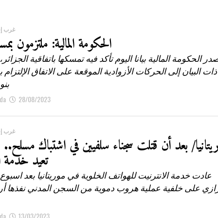
غرب إف
الحكومة المالية: ملتزمون بمسا
در الحكومة المالية بيانا اليوم تأكد فيه تمسكها باتفاقية الجزائر
ذات البيان إلى الحركات الأزوادية الموقعة على الاتفاق الإلتزام ب
بنو
da
28/08/2023
غرب إف
يتانيا/ بعد أن قتلت سجناء سلفيين في اشتباك مسلح..
تعيد خدمة ا
عادت خدمة الانترنيت للهواتف الخلوية في موريتانيا بعد اسبوع
رازي على خلفية عملية هروب دموية من السجن المدني نفذها أر
da
13/03/2023