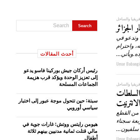
ريقيا والساحل
ر الجزائر
، وتدعو في
ه، واحترام
أحدث المقالات
ده.ويأتي...
Umar Babangi
رئيس أركان جيش بوركينا فاسو يدعو
إلى تعزيز الوحدة ويؤكد قرب هزيمة
الجماعات المسلحة
ريقيا والساحل
 السلطات
لانترنيت
سبتة: حين تتحول موجة عبور إلى اختبار
سياسي أوروبي
 من القطع
بعة سجناء
هيومن رايتس ووتش: غارات جوية في
سلفيون...
مالي قتلت ثمانية مدنيين بينهم ثلاثة
أطفال
Umar Babangi