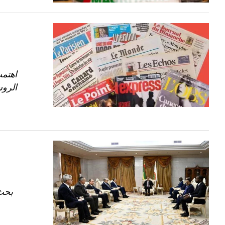
اهتمت
بحث 