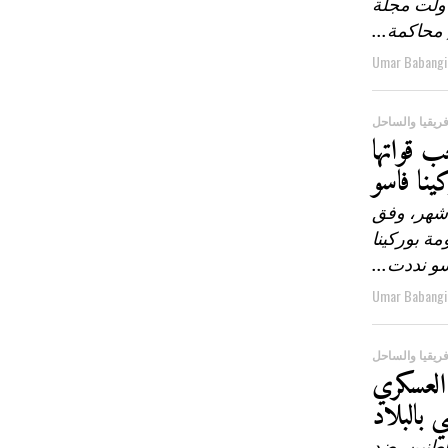
اولت مجلة
Umar Babangi
ريقيا والساحل
 قواتها
ينا فاسو
 شهر، وفق
مة بوركينا
و نددت...
Umar Babangi
ريقيا والساحل
 العسكري
ي بالبلاد
اطنين، ضد