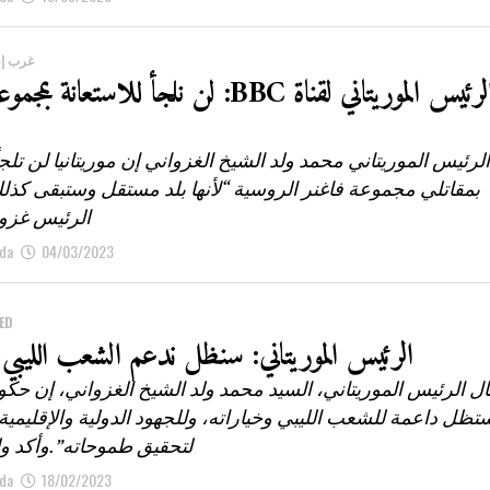
غرب إف
الرئيس الموريتاني لقناة BBC: لن نلجأ للاستعانة
لرئيس الموريتاني محمد ولد الشيخ الغزواني إن موريتانيا لن تلجأ
بمقاتلي مجموعة فاغنر الروسية “لأنها بلد مستقل وستبقى ك
الرئيس غزوا
da
04/03/2023
ED
الرئيس الموريتاني: سنظل ندعم الشعب الليبي 
ل الرئيس الموريتاني، السيد محمد ولد الشيخ الغزواني، إن حكو
تظل داعمة للشعب الليبي وخياراته، وللجهود الدولية والإقليمية
لتحقيق طموحاته”.وأكد ولد
da
18/02/2023