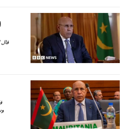
قال ا
قا
وس