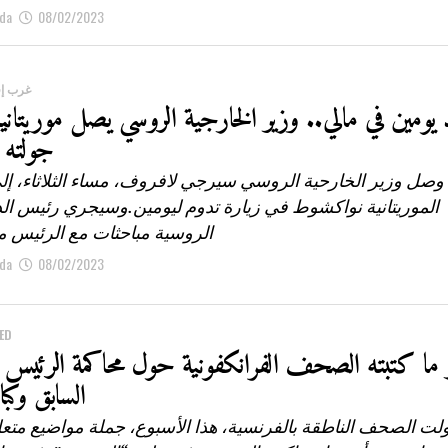
da
08/02/2023
غرب إف
 يومين في مالي.. وزير الخارجية الروسي يصل موريتانيا
جولته ا
وصل وزير الخارحية الروسي سيرجي لافروف، مساء الثلاثاء، إل
الموريتانية نواكشوط في زيارة تدوم ليومين.وسيجري رئيس الد
الروسية مباحثات مع الرئيس مح
da
08/02/2023
ED
ز ما كتبته الصحف الفرانكفونية حول محاكمة الرئيس ال
السابق وكبا
ولت الصحف الناطقة بالفرنسية، هذا الأسبوع، جملة مواضيع متعل