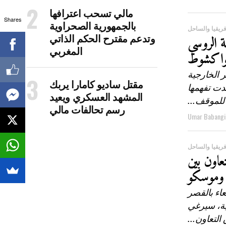
مالي تسحب اعترافها
Shares
بالجمهورية الصحراوية
ريقيا والساحل
وتدعم مقترح الحكم الذاتي
 الروسي
المغربي
واكشوط
ر الخارجية
مقتل ساديو كامارا يربك
ن روسيا أبدت تفهمها
المشهد العسكري ويعيد
للموقف...
رسم تحالفات مالي
Umar Babangi
ريقيا والساحل
عاون بين
وموسكو
عاء بالقصر
ية، سيرغي
التعاون...