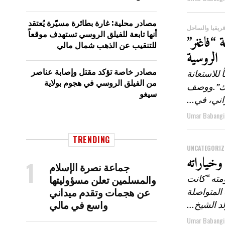
مصادر محلية: غارة بطائرة مسيّرة يُعتقد
ريقيا والساحل
أنها تابعة للفيلق الروسي تستهدف موقعاً
 بمجموعة “فاغنر”
للتنقيب عن الذهب شمال مالي
الروسية
مصادر خاصة تؤكد مقتل وإصابة عناصر
 للاستعانة
من الفيلق الروسي في هجوم بولاية
ذلك”.ووصف
سيغو
ني، في...
Umar Babangi
TRENDING
UNCATEGORIZ
وخياراته
جماعة نصرة الإسلام
والمسلمين تعلن مسؤوليتها
مته “كانت
عن هجمات وتقدم ميداني
 المتواصلة
واسع في مالي
 الشيخ...
Umar Babangi