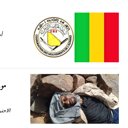
أص
مور
الاحت