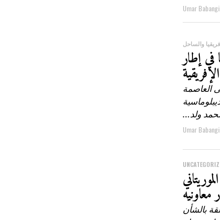
Umar Babangi
ريقيا والساحل
 في إطار
لإفريقية
ى العاصمة
يبلوماسية
مد ولد...
Umar Babangi
UNCATEGORIZ
موريتاني
ر معاونيه
قة بالشأن