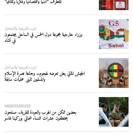
للتطرف “أمنيا واقتصاديا وفكريا وثقافيا”
غرب إفريقيا والساحل
وزراء خارجية مجموعة دول الخمس في الساحل يجتمعون
في تشاد
غرب إفريقيا والساحل
الجيش المالي يعلن تعرضه لهجوم.. وجماعة نصرة الإسلام
والمسلمين تتبنى عمليات سابقة
UNCATEGORIZED
بعضهن تمكن من الهرب والعودة للقرية.. مسلحون
يختطفون عشرات النساء شمالي بوركينا فاسو