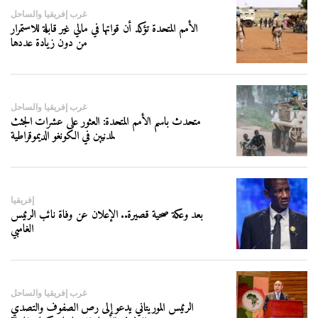
غرب إفريقيا والساحل
الأمم المتحدة تؤكد أن قواتها في مالي غير قابلة للاستمرار
من دون زيادة عددها
غرب إفريقيا والساحل
متحدث باسم الأمم المتحدة: العثور على عشرات الجثث
لمدنيين في الكونغو الديموقراطية
إفريقيا
بعد وعكة صحية قصيرة.. الإعلان عن وفاة نائب الرئيس
الغامبي
غرب إفريقيا والساحل
الرئيس الموريتاني يدعو إلى رص الصفوف والتصدي