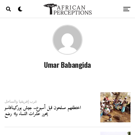
Umar Babangida
غرب إفريقيا والساحل
اختطفهم مسلحون قبل أسبوع.. جيش بوركينافاسو
يحرر عشرات النساء و4 رضع