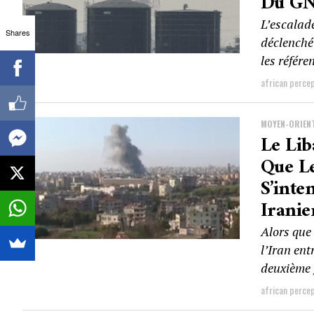
Du GN
L’escalade
Shares
déclenché
les référen
african perce
MOYEN-ORIEN
Le Li
Que Le
S’inte
Irani
Alors que
l’Iran en
deuxième f
african perce