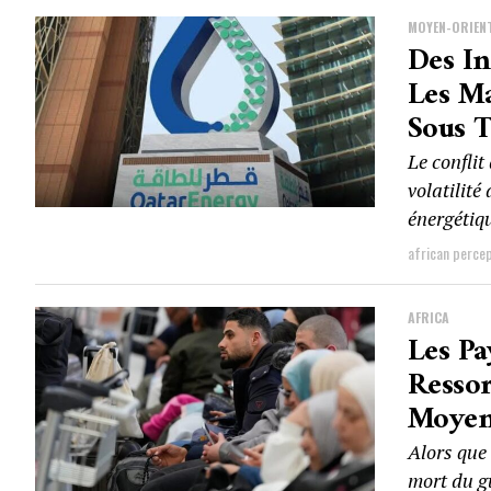
MOYEN-ORIEN
Des In
Les M
Sous 
Le confli
volatilité
énergétiq
african perce
AFRICA
Les Pa
Ressor
Moyen
Alors que 
mort du g