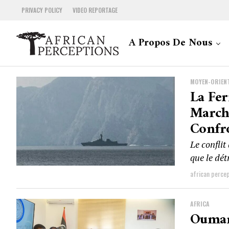
PRIVACY POLICY
VIDEO REPORTAGE
A Propos De Nous
MOYEN-ORIEN
La Fe
March
Confro
Le conflit
que le dét
african perce
AFRICA
Oumar