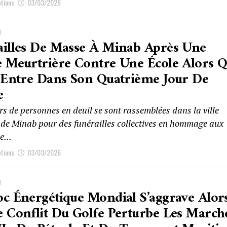
ptions
03/03/2026
T
ailles De Masse À Minab Après Une
 Meurtrière Contre Une École Alors 
 Entre Dans Son Quatrième Jour De
e
rs de personnes en deuil se sont rassemblées dans la ville
 de Minab pour des funérailles collectives en hommage aux
e...
ptions
03/03/2026
T
c Énergétique Mondial S’aggrave Alor
 Conflit Du Golfe Perturbe Les March