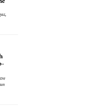
me
gaz,
h
o-
tre
 un