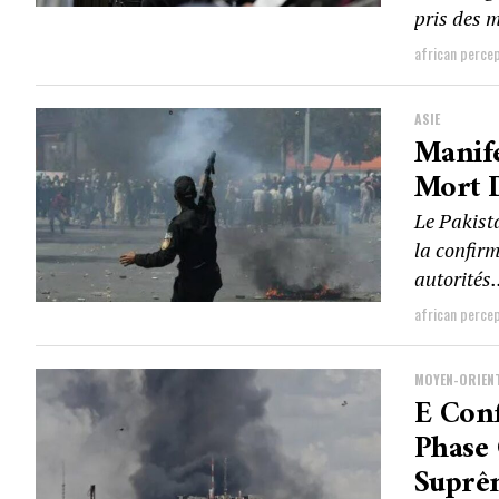
pris des m
african perce
ASIE
Manife
Mort 
Le Pakist
la confir
autorités.
african perce
MOYEN-ORIEN
E Con
Phase 
Suprê