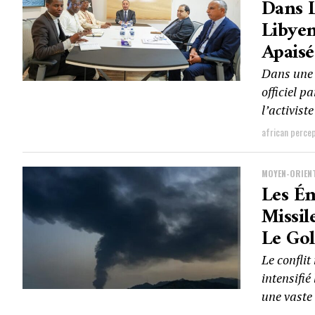
Dans L
Libye
Apaisé
Dans une d
officiel p
l’activist
african perce
MOYEN-ORIEN
Les Ém
Missil
Le Gol
Le conflit
intensifié
une vaste 