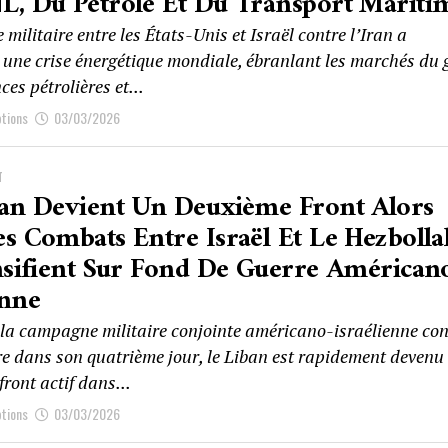
L, Du Pétrole Et Du Transport Mariti
 militaire entre les États-Unis et Israël contre l’Iran a
 une crise énergétique mondiale, ébranlant les marchés du 
ces pétrolières et...
ptions
03/03/2026
T
ban Devient Un Deuxième Front Alors
s Combats Entre Israël Et Le Hezbolla
nsifient Sur Fond De Guerre Américan
enne
 la campagne militaire conjointe américano-israélienne con
tre dans son quatrième jour, le Liban est rapidement devenu
ront actif dans...
ptions
03/03/2026