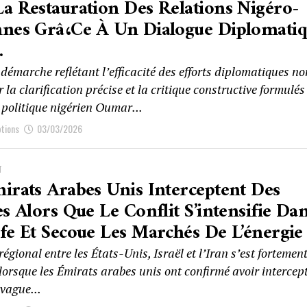
a Restauration Des Relations Nigéro-
nnes Grâ،ce À Un Dialogue Diplomati
.
émarche reflétant l’efficacité des efforts diplomatiques no
ar la clarification précise et la critique constructive formulés
e politique nigérien Oumar...
ptions
03/03/2026
T
irats Arabes Unis Interceptent Des
es Alors Que Le Conflit S’intensifie Da
fe Et Secoue Les Marchés De L’énergie
 régional entre les États-Unis, Israël et l’Iran s’est fortemen
 lorsque les Émirats arabes unis ont confirmé avoir intercep
vague...