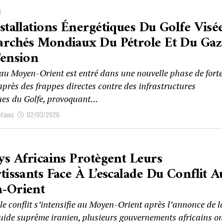
T
stallations Énergétiques Du Golfe Visée
archés Mondiaux Du Pétrole Et Du Ga
Tension
t au Moyen-Orient est entré dans une nouvelle phase de fort
 après des frappes directes contre des infrastructures
ues du Golfe, provoquant...
ptions
02/03/2026
ys Africains Protègent Leurs
tissants Face À L’escalade Du Conflit A
-Orient
le conflit s’intensifie au Moyen-Orient après l’annonce de l
uide suprême iranien, plusieurs gouvernements africains o