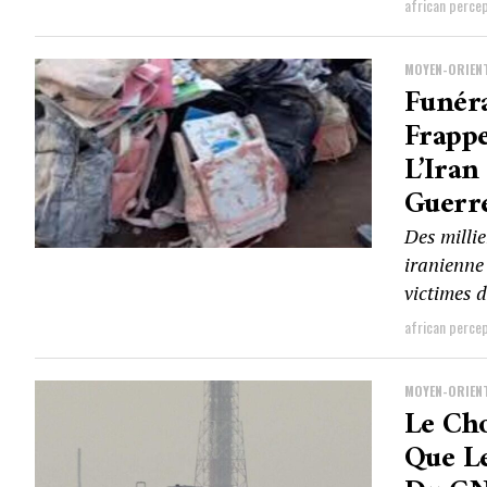
african perce
MOYEN-ORIEN
Funér
Frappe
L’Iran
Guerr
Des millie
iranienne
victimes d
african perce
MOYEN-ORIEN
Le Cho
Que Le