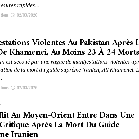
esures rapides...
ptions
02/03/2026
stations Violentes Au Pakistan Après 
De Khamenei, Au Moins 23 À 24 Mort
an est secoué par une vague de manifestations violentes ap
mation de la mort du guide suprême iranien, Ali Khamenei. 
..
ptions
02/03/2026
T
flit Au Moyen-Orient Entre Dans Une
Critique Après La Mort Du Guide
me Iranien