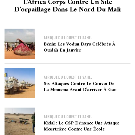
L’Africa Corps Contre Un Site
D’orpaillage Dans Le Nord Du Mali
AFRIQUE DU L’OUEST ET SAHEL
Bénin: Les Vodun Days Célébrés À
Ouidah En Janvier
AFRIQUE DU L’OUEST ET SAHEL
Six Attaques Contre Le Convoi De
La Minusma Avant D’arriver À Gao
AFRIQUE DU L’OUEST ET SAHEL
Kidal : Le CSP Dénonce Une Attaque
Meurtrière Contre Une École