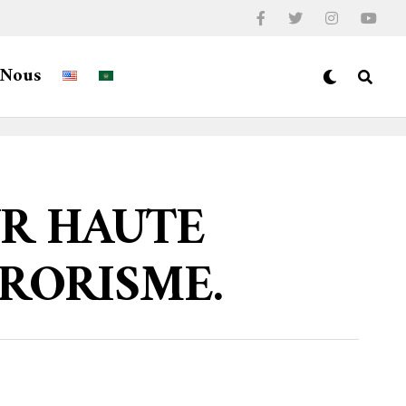
-Nous
UR HAUTE
RORISME.