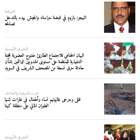
إفريقيا
النيجر: بازوم في قبضة حراسة، والجيش يهدد بالتدخل
لصالحه
الشرق الأوسط
البيان الختامي للاجتماع الطارئ مفتوح العضوية للجنة
التنفيذية للمنظمة على مستوى المندوبين الدائمين بشأن
حادثة حرق نسخة من المصحف الشريف في السويد
غرب إفريقيا والساحل
قتلى وجرحى غالبيتهم نساء وأطفال في غارات شنها
الطيران المالي على منطقة كيتا
الشرق الأوسط