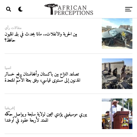
مقالات رأي
بين الحرية والانفلات.. ماذا يحدث في بلد المليون
حافظ؟
اسيا
تصاعد النزاع بين باكستان وأفغانستان يرفع خسائر
المدنيين إلى مستوى قياسي، وفق بعثة الأمم المتحدة
إفريقيا
يوري موسيفيني يؤدي اليمين لولاية سابعة ويواصل حكمه
الممتد لأربعة عقود في أوغندا