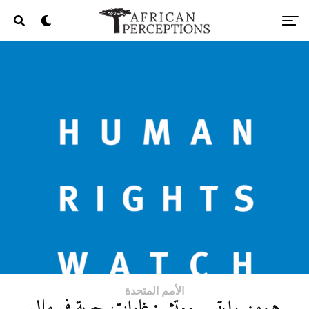
الأمم المتحدة
هيومن رايتس ووتش: غارات جوية في مالي