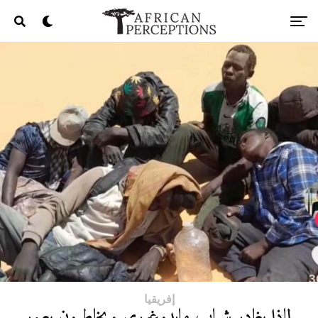
إفريقيا
لماذا يغادر شباب مايدوغوري ويخاطرون بعبور