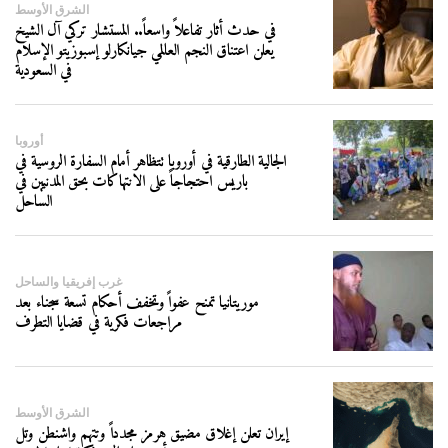
الشرق الأوسط
في حدث أثار تفاعلاً واسعاً.. المستشار تركي آل الشيخ
يعلن اعتناق النجم العالمي جيانكارلو إسبوزيتو الإسلام
في السعودية
أوروبا
الجالية الطارقية في أوروبا تتظاهر أمام السفارة الروسية في
باريس احتجاجاً على الانتهاكات بحق المدنيين في
الساحل
غرب إفريقيا والساحل
موريتانيا تمنح عفواً وتخفف أحكام تسعة سجناء بعد
مراجعات فكرية في قضايا التطرف
الشرق الأوسط
إيران تعلن إغلاق مضيق هرمز مجدداً وتتهم واشنطن وتل