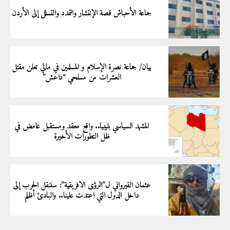
جماعة الأحباش قصة الإنتشار والتمدد والتسلل إلى الأردن
بيان/ جماعة نصرة الإسلام و المسلمين في مالي تعلن مقتل
العشرات من مسلحي “داعش”
المشهد السياسي بليبيا.. واقع معقد ومستقبل غامض في
ظل التطورات الأخيرة
عثمان القيرواني ل”الرؤى الافريقية”: سننقل الحرب إلى
داخل الدول التي اعتدت علينا.. والبادئ أظلم