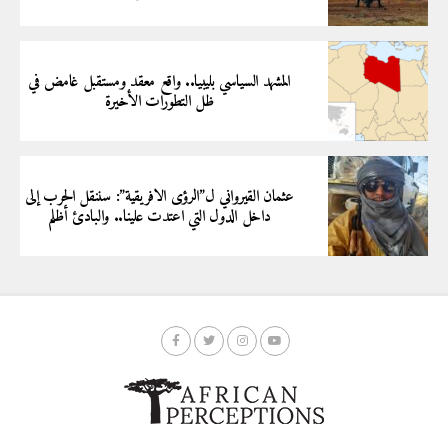
المشهد السياسي بليبيا.. واقع معقد ومستقبل غامض في
ظل التطورات الأخيرة
عثمان القيرواني ل”الرؤى الافريقية”: سننقل الحرب إلى
داخل الدول التي اعتدت علينا.. والبادئ أظلم