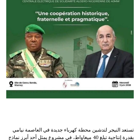
تستعد النيجر لتدشين محطة كهرباء جديدة في العاصمة نيامي
بقدرة إنتاجية تبلغ 40 ميغاواط، في مشروع يمثل أحد أبرز نماذج