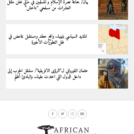
بيان/ جماعة نصرة الإسلام و المسلمين في مالي تعلن مقتل
العشرات من مسلحي “داعش”
المشهد السياسي بليبيا.. واقع معقد ومستقبل غامض في
ظل التطورات الأخيرة
عثمان القيرواني ل”الرؤى الافريقية”: سننقل الحرب إلى
داخل الدول التي اعتدت علينا.. والبادئ أظلم