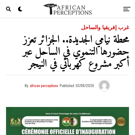
غرب إفريقيا والساحل
محطة نيامي الجديدة.. الجزائر تعزز
حضورها التنموي في الساحل عبر
أكبر مشروع كهربائي في النيجر
By
african perceptions
Published
03/06/2026