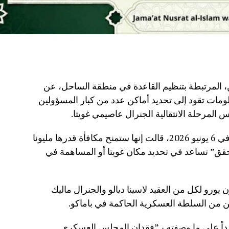
 المرتبطة بتنظيم القاعدة في منطقة الساحل، عن
ومات تقود إلى تحديد أماكن عدد من كبار المسؤولين
لمرحلة الانتقالية الجنرال عاصيمي غويتا.
وفي بيان منسوب إلى الجماعة ومؤرخ في 6 يونيو 2026، قالت إنها ستمنح مكافأة قدرها مليونا
حقق” تساعد في تحديد مكان غويتا أو المساهمة في
ورو لكل من العقيد لاسينا ديالو والجنرال ماليك
ين من السلطة العسكرية الحاكمة في باماكو.
داً على ما وصفته بـ”فقدان المجلس العسكري