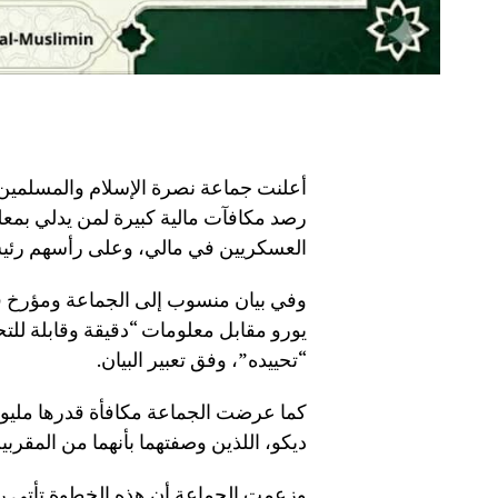
أعلنت جماعة نصرة الإسلام والمسلمين،
رصد مكافآت مالية كبيرة لمن يدلي بمعل
العسكريين في مالي، وعلى رأسهم رئيس ا
يورو مقابل معلومات “دقيقة وقابلة للت
“تحييده”، وفق تعبير البيان.
كما عرضت الجماعة مكافأة قدرها مليون ي
ديكو، اللذين وصفتهما بأنهما من المقرب
وزعمت الجماعة أن هذه الخطوة تأتي ر