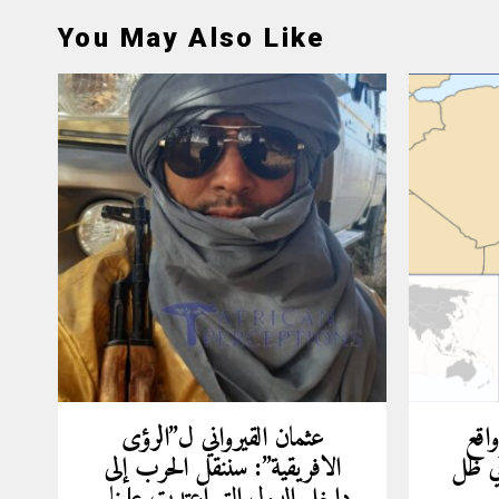
You May Also Like
واقع
عثمان القيرواني ل”الرؤى
ي ظل
الافريقية”: سننقل الحرب إلى