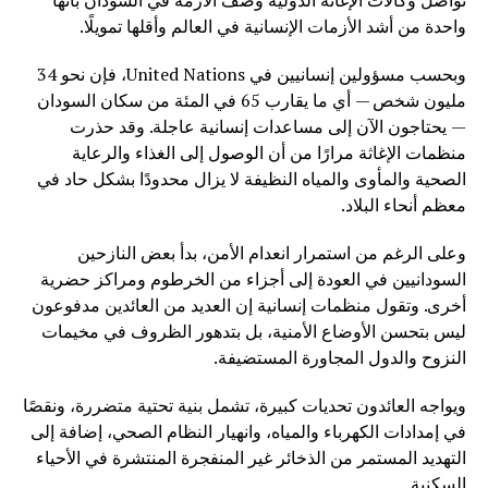
تواصل وكالات الإغاثة الدولية وصف الأزمة في السودان بأنها
واحدة من أشد الأزمات الإنسانية في العالم وأقلها تمويلًا.
وبحسب مسؤولين إنسانيين في United Nations، فإن نحو 34
مليون شخص — أي ما يقارب 65 في المئة من سكان السودان
— يحتاجون الآن إلى مساعدات إنسانية عاجلة. وقد حذرت
منظمات الإغاثة مرارًا من أن الوصول إلى الغذاء والرعاية
الصحية والمأوى والمياه النظيفة لا يزال محدودًا بشكل حاد في
معظم أنحاء البلاد.
وعلى الرغم من استمرار انعدام الأمن، بدأ بعض النازحين
السودانيين في العودة إلى أجزاء من الخرطوم ومراكز حضرية
أخرى. وتقول منظمات إنسانية إن العديد من العائدين مدفوعون
ليس بتحسن الأوضاع الأمنية، بل بتدهور الظروف في مخيمات
النزوح والدول المجاورة المستضيفة.
ويواجه العائدون تحديات كبيرة، تشمل بنية تحتية متضررة، ونقصًا
في إمدادات الكهرباء والمياه، وانهيار النظام الصحي، إضافة إلى
التهديد المستمر من الذخائر غير المنفجرة المنتشرة في الأحياء
السكنية.