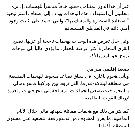
غير أن هذا الدور المتنامي جعلها هدفاً مباشراً للهجمات، إذ يرى
محللون أن استهداف هذه الوحدات يهدف إلى إضعاف استراتيجية
“استعادة السيطرة والتمسك بها”، والتي تعتمد على تثبيت وجود
أمني دائم في المناطق المستعادة.
وفي حال تعرض هذه الوحدات لهجمات ناجحة أو عزلها، تصبح
القرى المجاورة أكثر عرضة للخطر، ما يؤدي غالباً إلى موجات
نزوح نحو المدن الأكبر.
تصعيد إقليمي متزامن
ويأتي هجوم باغاري في سياق تصاعد ملحوظ للهجمات المنسقة
في منطقة ليبتاكو-غورما، التي تربط بين بوركينا فاسو ومالي
والنيجر، حيث تسعى الجماعات المسلحة إلى فتح جبهات متعددة
لإرباك القوات النظامية.
كما يتزامن ذلك مع هجمات مماثلة شهدتها مالي خلال الأيام
الماضية، ما يعزز المخاوف من توسع رقعة التصعيد على مستوى
المنطقة بأكملها.