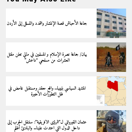
جماعة الأحباش قصة الإنتشار والتمدد والتسلل إلى الأردن
بيان/ جماعة نصرة الإسلام و المسلمين في مالي تعلن مقتل
العشرات من مسلحي “داعش”
المشهد السياسي بليبيا.. واقع معقد ومستقبل غامض في
ظل التطورات الأخيرة
عثمان القيرواني ل”الرؤى الافريقية”: سننقل الحرب إلى
داخل الدول التي اعتدت علينا.. والبادئ أظلم