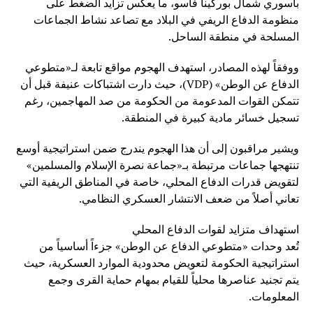
باسوري شمال بوركينا فاسو، ما يعكس تزايد الضغط على
منظومة الدفاع الريفي في البلاد مع تصاعد نشاط الجماعات
المسلحة في منطقة الساحل.
ووفقاً لهذه المصادر، استهدف الهجوم مواقع تابعة لـ«متطوعي
الدفاع عن الوطن» (VDP)، حيث دارت اشتباكات عنيفة قبل أن
تتمكن القوات المدعومة من الحكومة من صد المهاجمين، رغم
تسجيل خسائر مادية كبيرة في المنطقة.
ويشير مراقبون إلى أن هذا الهجوم يندرج ضمن استراتيجية أوسع
تنتهجها جماعات مرتبطة بـ«جماعة نصرة الإسلام والمسلمين»
لتقويض قدرات الدفاع المحلي، خاصة في المناطق الريفية التي
تعاني أصلاً من ضعف الانتشار العسكري النظامي.
استهداف متزايد لقوات الدفاع المحلي
تُعد وحدات «متطوعي الدفاع عن الوطن» جزءاً أساسياً من
استراتيجية الحكومة لتعويض محدودية الموارد العسكرية، حيث
يتم تجنيد عناصرها محلياً للقيام بمهام حماية القرى وجمع
المعلومات.