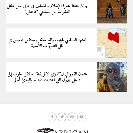
بيان/ جماعة نصرة الإسلام و المسلمين في مالي تعلن مقتل
العشرات من مسلحي “داعش”
المشهد السياسي بليبيا.. واقع معقد ومستقبل غامض في
ظل التطورات الأخيرة
عثمان القيرواني ل”الرؤى الافريقية”: سننقل الحرب إلى
داخل الدول التي اعتدت علينا.. والبادئ أظلم