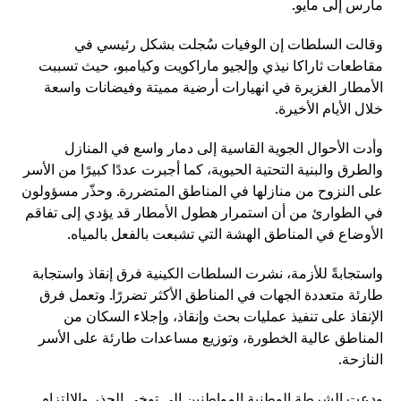
مارس إلى مايو.
وقالت السلطات إن الوفيات سُجلت بشكل رئيسي في
مقاطعات ثاراكا نيذي وإلجيو ماراكويت وكيامبو، حيث تسببت
الأمطار الغزيرة في انهيارات أرضية مميتة وفيضانات واسعة
خلال الأيام الأخيرة.
وأدت الأحوال الجوية القاسية إلى دمار واسع في المنازل
والطرق والبنية التحتية الحيوية، كما أجبرت عددًا كبيرًا من الأسر
على النزوح من منازلها في المناطق المتضررة. وحذّر مسؤولون
في الطوارئ من أن استمرار هطول الأمطار قد يؤدي إلى تفاقم
الأوضاع في المناطق الهشة التي تشبعت بالفعل بالمياه.
واستجابةً للأزمة، نشرت السلطات الكينية فرق إنقاذ واستجابة
طارئة متعددة الجهات في المناطق الأكثر تضررًا. وتعمل فرق
الإنقاذ على تنفيذ عمليات بحث وإنقاذ، وإجلاء السكان من
المناطق عالية الخطورة، وتوزيع مساعدات طارئة على الأسر
النازحة.
ودعت الشرطة الوطنية المواطنين إلى توخي الحذر والالتزام