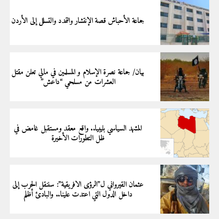
جماعة الأحباش قصة الإنتشار والتمدد والتسلل إلى الأردن
بيان/ جماعة نصرة الإسلام و المسلمين في مالي تعلن مقتل
العشرات من مسلحي “داعش”
المشهد السياسي بليبيا.. واقع معقد ومستقبل غامض في
ظل التطورات الأخيرة
عثمان القيرواني ل”الرؤى الافريقية”: سننقل الحرب إلى
داخل الدول التي اعتدت علينا.. والبادئ أظلم