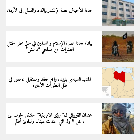
جماعة الأحباش قصة الإنتشار والتمدد والتسلل إلى الأردن
بيان/ جماعة نصرة الإسلام و المسلمين في مالي تعلن مقتل
العشرات من مسلحي “داعش”
المشهد السياسي بليبيا.. واقع معقد ومستقبل غامض في
ظل التطورات الأخيرة
عثمان القيرواني ل”الرؤى الافريقية”: سننقل الحرب إلى
داخل الدول التي اعتدت علينا.. والبادئ أظلم