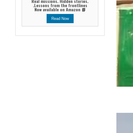
Real missions. Hidden stories.
Lessons from the frontlines.
📘 Now available on Amazon
Read Now