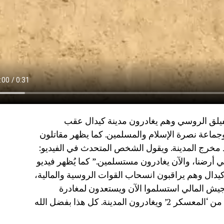
الفيلق الروسي وهم يغادرون مدينة كيدال عقب
ماعة نصرة الإسلام والمسلمين. كما يظهر مقاتلون
ند مخرج المدينة. ويقول الشخص المتحدث في الفيديو:
ي أرضنا، والآن يغادرون مستسلمين.” كما يُظهر فيديو
يدال وهم يراقبون انسحاب القوات الروسية والمالية،
يش المالي استسلموا الآن ويستعدون لمغادرة
المدينة. إنهم يأخذون جرحاهم ومعداتهم من ‘المعسكر 2’ ويغادرون المدينة. كل هذا بفضل الله