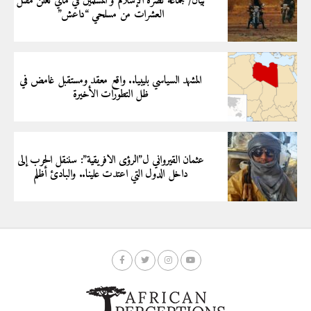
بيان/ جماعة نصرة الإسلام و المسلمين في مالي تعلن مقتل
العشرات من مسلحي “داعش”
المشهد السياسي بليبيا.. واقع معقد ومستقبل غامض في
ظل التطورات الأخيرة
عثمان القيرواني ل”الرؤى الافريقية”: سننقل الحرب إلى
داخل الدول التي اعتدت علينا.. والبادئ أظلم