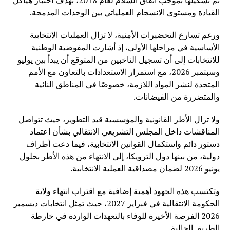
تم تشكيلها بموجب اتفاق السلام لعام 2018، بهدف اختبار هياكل
القيادة ومستوى الانسجام العملياتي بين الوحدات المدمجة.
ورغم تسارع التحضيرات الأمنية، لا تزال العمليات الانتخابية
الأساسية في مراحلها الأولى، إذ أشارت المفوضية الوطنية
للانتخابات إلى أن تسجيل الناخبين من المتوقع أن يبدأ بين يوليو
وسبتمبر 2026، مع استمرار الاستعدادات بالتعاون مع الأمم
المتحدة لنشر المواد اللازمة، خصوصًا في المناطق النائية
والمتضررة من الفيضانات.
ولا تزال الأطر القانونية والمؤسسية قيد التطوير، حيث تتواصل
المناقشات داخل المجلس التشريعي الانتقالي بشأن اعتماد
دستور دائم واستكمال القوانين الانتخابية، فيما دعت أطراف
دولية، من بينها دول الترويكا، إلى الانتهاء من هذه الأطر بحلول
يونيو 2026 لضمان مصداقية العملية الانتخابية.
وتكتسب هذه الجهود أهمية إضافية مع اقتراب انتهاء ولاية
الحكومة الانتقالية في فبراير 2027، حيث تمثل انتخابات ديسمبر
2026 الفرصة الأخيرة للوفاء بالتعهدات الواردة في خارطة
الطريق الحالية.