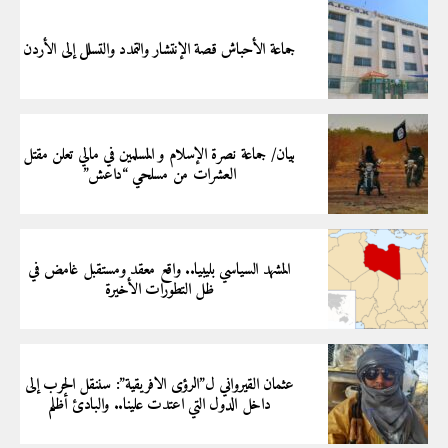
جماعة الأحباش قصة الإنتشار والتمدد والتسلل إلى الأردن
بيان/ جماعة نصرة الإسلام و المسلمين في مالي تعلن مقتل
العشرات من مسلحي “داعش”
المشهد السياسي بليبيا.. واقع معقد ومستقبل غامض في
ظل التطورات الأخيرة
عثمان القيرواني ل”الرؤى الافريقية”: سننقل الحرب إلى
داخل الدول التي اعتدت علينا.. والبادئ أظلم