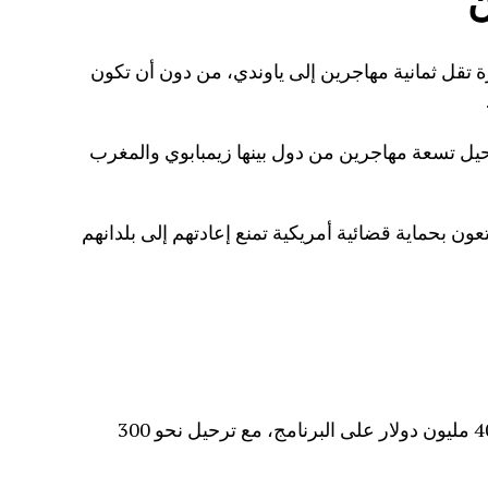
16 فبراير/شباط 2026 طائرة تقل ثمانية مهاجرين إلى ياوندي، من دون أن تكون
ون الثاني ترحيل تسعة مهاجرين من دول بينها زيمبابوي والمغرب
عون بحماية قضائية أمريكية تمنع إعادتهم إلى بلدانهم
قدّر تقرير برلماني إنفاق ما لا يقل عن 40 مليون دولار على البرنامج، مع ترحيل نحو 300