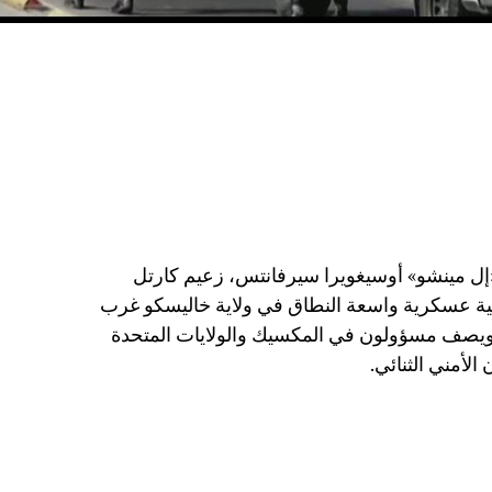
إل مينشو» أوسيغويرا سيرفانتس، زعيم كارتل
ية عسكرية واسعة النطاق في ولاية خاليسكو غرب
لاد يوم الأحد 22 فبراير/شباط 2026. ويصف مسؤولون في المكسيك والولايات المتحدة
الأمني الثنائي.