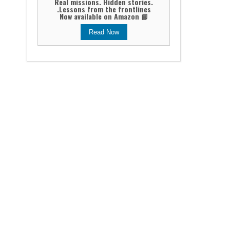
Real missions. Hidden stories.
Lessons from the frontlines.
📘 Now available on Amazon
Read Now