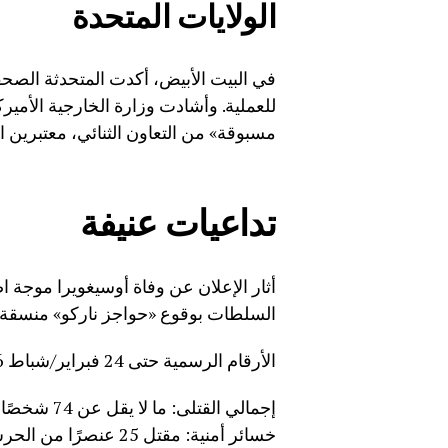
الولايات المتحدة
في البيت الأبيض، أكدت المتحدثة الصحف
للعملية. وأشادت وزارة الخارجية الأمي
مسبوقة» من التعاون الثنائي، معتبرين الع
تداعيات عنيفة
أثار الإعلان عن وفاة أوسيغويرا موجة
السلطات بوقوع «حواجز ناركو» منسقة في ما لا يقل ع
الأرقام الرسمية حتى 24 فبراير/شباط 2026:
إجمالي القتلى: ما لا يقل عن 74 شخصًا قُتلوا في العملية وأعمال العنف اللاحقة
خسائر أمنية: مقتل 25 عنصرًا من الحرس الوطني في هجمات انتقامية