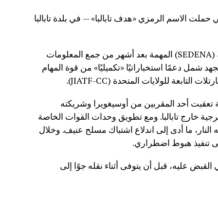
 حملت الاسم الرمزي «هدف تابالبا» — في بلدة تابالبا
وقادت وزارة الدفاع الوطني المكسيكية (SEDENA) المهمة بعد أشهر من جمع المعلومات
 شمل دعمًا استخباراتيًا «تكميليًا» من قوة المهام
لتابعة للولايات المتحدة (JIATF-CC).
تعقبت أحد المقربين من أوسيغويرا وشريكته
ية خارج تابالبا. ومع تطويق وحدات القوات الخاصة
 النار، ما أدى إلى اندلاع اشتباك مسلح عنيف. وخلال
 تنفيذ هبوط اضطراري.
القبض عليه، قبل أن يتوفى أثناء نقله جوًا إلى