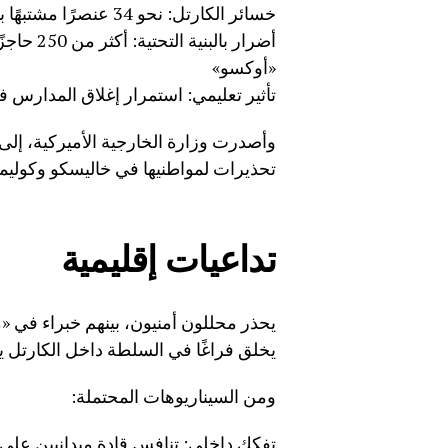
خسائر الكارتل: نحو 34 عنصرًا مشتبهًا بانتمائهم إلى الكارتل
«أوكسو»
تأثير تعليمي: استمرار إغلاق المدارس 
وأصدرت وزارة الخارجية الأميركية، إلى
تحذيرات لمواطنيها في خاليسكو وكوليما 
تداعيات إقليمية
يحذر محللون أمنيون، بينهم خبراء في «
يخلق فراغًا في السلطة داخل الكارتل ي
ومن السيناريوهات المحتملة:
تفكك داخلي: تنافس قادة ميدانيين على