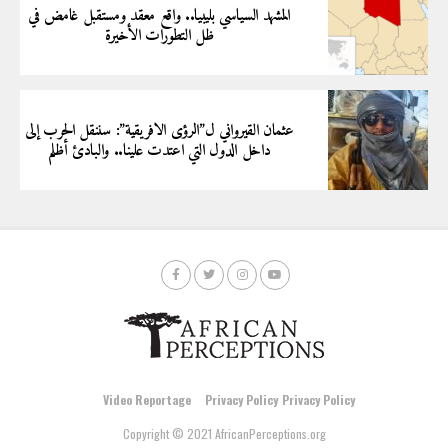
المشهد السياسي بليبيا.. واقع معقد ومستقبل غامض في
ظل التطورات الأخيرة
عثمان القيرواني ل”الرؤى الافريقية”: سننقل الحرب إلى
داخل الدول التي اعتدت علينا.. والبادئ أظلم
Video Reportage
Privacy Policy
Privacy Policy
Copyright © 2021 AfricanPerceptions.org