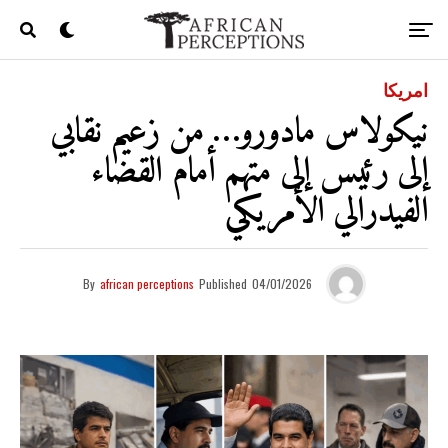
امريكا
نيكولاس مادورو… من زعيم نقابي
إلى رئيس إلى متهم أمام القضاء
الفيدرالي الأمريكي
By
african perceptions
Published
04/01/2026