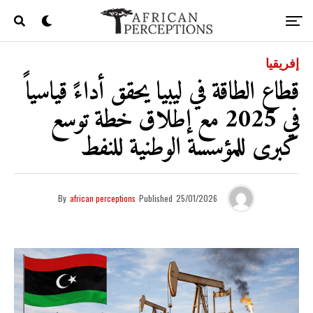
إفريقيا
قطاع الطاقة في ليبيا يحقق أداءً قياسياً
في 2025 مع إطلاق خطة توسع
كبرى للمؤسسة الوطنية للنفط
By
african perceptions
Published
25/01/2026