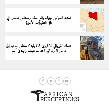
المشهد السياسي بليبيا.. واقع معقد ومستقبل غامض في
ظل التطورات الأخيرة
عثمان القيرواني ل”الرؤى الافريقية”: سننقل الحرب إلى
داخل الدول التي اعتدت علينا.. والبادئ أظلم