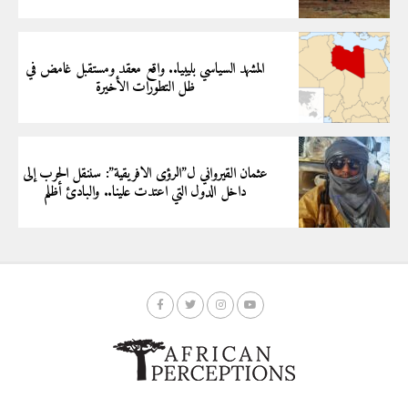
المشهد السياسي بليبيا.. واقع معقد ومستقبل غامض في
ظل التطورات الأخيرة
عثمان القيرواني ل”الرؤى الافريقية”: سننقل الحرب إلى
داخل الدول التي اعتدت علينا.. والبادئ أظلم