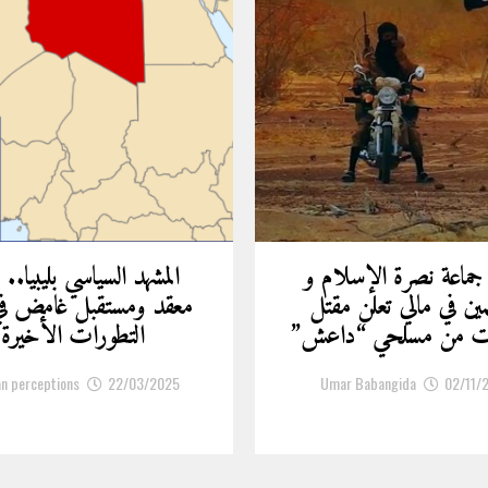
 جماعة نصرة الإسلام و
المشهد السياسي بليبيا.. 
مين في مالي تعلن مقتل
معقد ومستقبل غامض ف
ات من مسلحي “داعش”
التطورات الأخيرة
an perceptions
22/03/2025
Umar Babangida
02/11/