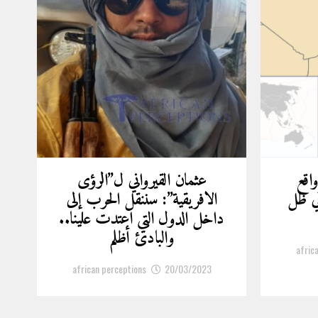
واقع
عثمان القيرواني ل”الرؤى
ي ظل
الافريقية”: سننقل الحرب إلى
داخل الدول التي اعتدت علينا..
والبادئ أظلم
afric
african perceptions
20/03/2023