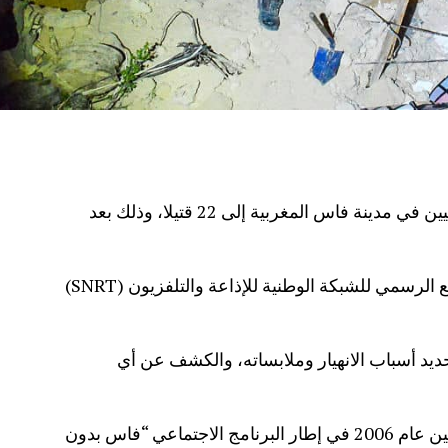
ارتفعت حصيلة ضحايا انهيار مبنيين سكنيين في مدينة فاس المغربية إلى 22 قتيلا، وذلك بعد
وأفاد بيان للسلطات المحلية نقله الموقع الرسمي للشبكة الوطنية للإذاعة والتلفزيون (SNRT)
يد أسباب الانهيار وملابساته، والكشف عن أي
وبحسب المعطيات الأولية، تم بناء المبنيين عام 2006 في إطار البرنامج الاجتماعي “فاس بدون