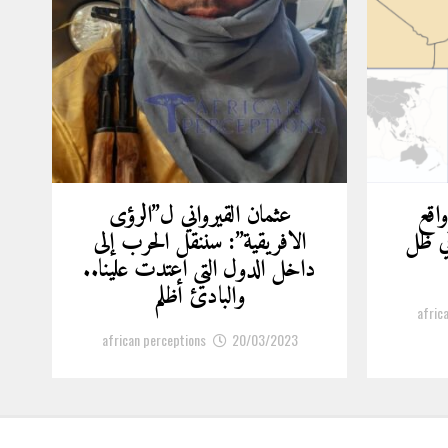
واقع
عثمان القيرواني ل”الرؤى
ي ظل
الافريقية”: سننقل الحرب إلى
داخل الدول التي اعتدت علينا..
والبادئ أظلم
afric
african perceptions
20/03/2023