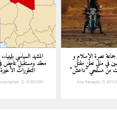
 جماعة نصرة الإسلام و
المشهد السياسي بليبيا.. 
مين في مالي تعلن مقتل
معقد ومستقبل غامض ف
ات من مسلحي “داعش”
التطورات الأخيرة
an perceptions
22/03/2025
Umar Babangida
02/11/