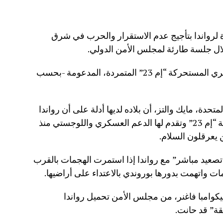
 لرواندا بتأجيج عدم الاستقرار والحرب في شرق
لال جلسة طارئة لمجلس الأمن الدولي.
وجاءت الاتهامات في ظل التقدم العسكري المستحركة “إم 23” المتمردة، المدعومة -بحسب
متحدة، مايك والتز، أن بلاده لديها أدلة على أن رواندا
“تسيطر سيطرة استراتيجية” على حركة “إم 23” وتقدم لها الدعم العسكري واللوجستي منذ
صعيد مباشر” مع رواندا إذا استمرت الهجمات بالقرب
مات واتهمت بدورها بوروندي بالاعتداء على أراضيها.
يكوامبا فاغنر، من مجلس الأمن تحميل رواندا
ة” قد حانت.