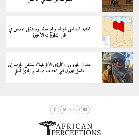
المشهد السياسي بليبيا.. واقع معقد ومستقبل غامض في
ظل التطورات الأخيرة
عثمان القيرواني ل”الرؤى الافريقية”: سننقل الحرب إلى
داخل الدول التي اعتدت علينا.. والبادئ أظلم