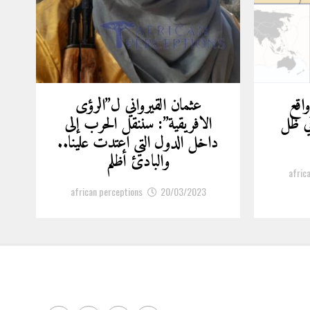
واقع
عثمان القيرواني ل”الرؤى
ي ظل
الافريقية”: سننقل الحرب إلى
داخل الدول التي اعتدت علينا..
والبادئ أظلم
afric
african perceptions
20/03/2023