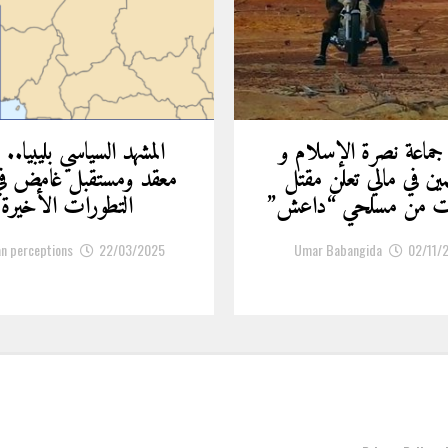
 جماعة نصرة الإسلام و
المشهد السياسي بليبيا.. 
مين في مالي تعلن مقتل
معقد ومستقبل غامض ف
ات من مسلحي “داعش”
التطورات الأخيرة
an perceptions
22/03/2025
Umar Babangida
02/11/