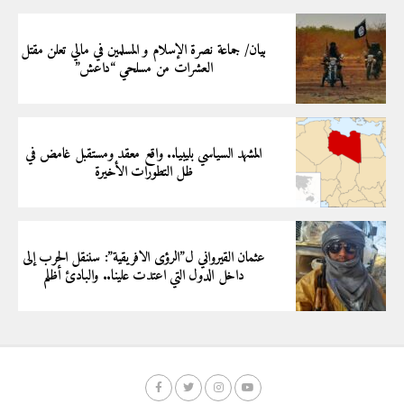
بيان/ جماعة نصرة الإسلام و المسلمين في مالي تعلن مقتل
العشرات من مسلحي “داعش”
المشهد السياسي بليبيا.. واقع معقد ومستقبل غامض في
ظل التطورات الأخيرة
عثمان القيرواني ل”الرؤى الافريقية”: سننقل الحرب إلى
داخل الدول التي اعتدت علينا.. والبادئ أظلم