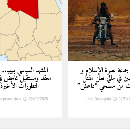
 جماعة نصرة الإسلام و
المشهد السياسي بليبيا.. 
مين في مالي تعلن مقتل
معقد ومستقبل غامض ف
ات من مسلحي “داعش”
التطورات الأخيرة
an perceptions
22/03/2025
Umar Babangida
02/11/