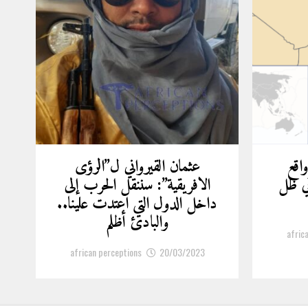
واقع
عثمان القيرواني ل”الرؤى
ي ظل
الافريقية”: سننقل الحرب إلى
داخل الدول التي اعتدت علينا..
والبادئ أظلم
afric
african perceptions
20/03/2023