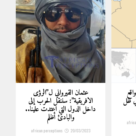
واقع
عثمان القيرواني ل”الرؤى
ي ظل
الافريقية”: سننقل الحرب إلى
داخل الدول التي اعتدت علينا..
والبادئ أظلم
afric
african perceptions
20/03/2023