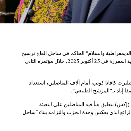
لديمقراطية والسلام” الحاكم في ساحل العاج ترشيح
الرئيس الحسن واتارا للانتخابات الرئاسية المقررة في 25 أكتوبر 2025، خلال مؤتمره الثاني
برت كافانا كوني، أمام آلاف المناضلين، استعداد
ا إياه بـ”المرشح الطبيعي”.
(إكس) بتعليق هنأ فيه المناضلين على التعبئة
الرائع الذي يعكس وحدة الحزب والتزامه ببناء “ساحل