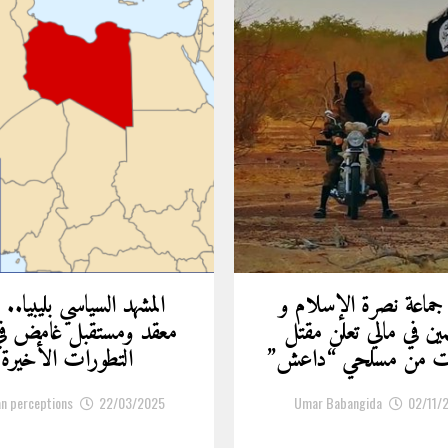
 جماعة نصرة الإسلام و
المشهد السياسي بليبيا.. 
مين في مالي تعلن مقتل
معقد ومستقبل غامض ف
ات من مسلحي “داعش”
التطورات الأخيرة
an perceptions
22/03/2025
Umar Babangida
02/11/