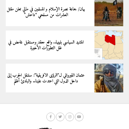
بيان/ جماعة نصرة الإسلام و المسلمين في مالي تعلن مقتل
العشرات من مسلحي “داعش”
المشهد السياسي بليبيا.. واقع معقد ومستقبل غامض في
ظل التطورات الأخيرة
عثمان القيرواني ل”الرؤى الافريقية”: سننقل الحرب إلى
داخل الدول التي اعتدت علينا.. والبادئ أظلم