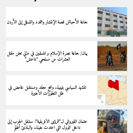
جماعة الأحباش قصة الإنتشار والتمدد والتسلل إلى الأردن
بيان/ جماعة نصرة الإسلام و المسلمين في مالي تعلن مقتل
العشرات من مسلحي “داعش”
المشهد السياسي بليبيا.. واقع معقد ومستقبل غامض في
ظل التطورات الأخيرة
عثمان القيرواني ل”الرؤى الافريقية”: سننقل الحرب إلى
داخل الدول التي اعتدت علينا.. والبادئ أظلم