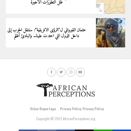
ظل التطورات الأخيرة
عثمان القيرواني ل”الرؤى الافريقية”: سننقل الحرب إلى
داخل الدول التي اعتدت علينا.. والبادئ أظلم
Video Reportage
Privacy Policy
Privacy Policy
Copyright © 2021 AfricanPerceptions.org