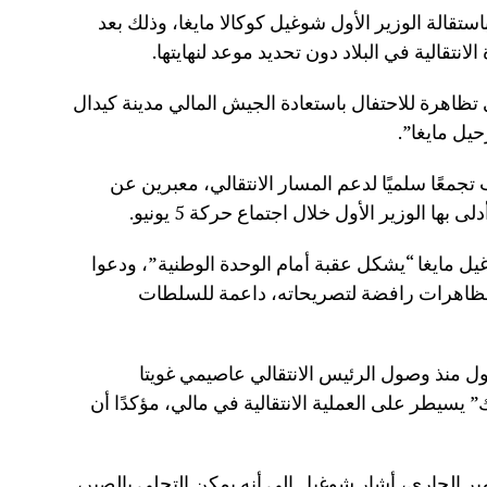
قالة الوزير الأول شوغيل كوكالا مايغا، وذلك بعد
لانتقالية في البلاد دون تحديد موعد لنهايتها.
ظاهرة للاحتفال باستعادة الجيش المالي مدينة كيدال
يل مايغا”.
تجمعًا سلميًا لدعم المسار الانتقالي، معبرين عن
بها الوزير الأول خلال اجتماع حركة 5 يونيو.
يل مايغا “يشكل عقبة أمام الوحدة الوطنية”، ودعوا
 مظاهرات رافضة لتصريحاته، داعمة للسلطات
ول منذ وصول الرئيس الانتقالي عاصيمي غويتا
يسيطر على العملية الانتقالية في مالي، مؤكدًا أن
ب له أمام أنصاره في 16 نوفمبر الجاري، أشار شوغيل إلى أنه يمكن التحلي بالصبر،