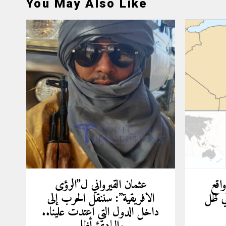
You May Also Like
واقع
عثمان القيرواني ل”الرؤى
ي ظل
الافريقية”: سننقل الحرب إلى
داخل الدول التي اعتدت علينا..