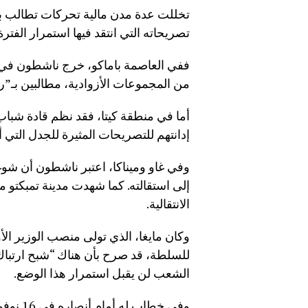
تخللت عدة مدن مالية تحركات تطالب باست
تصريحاته التي انتقد فيها استمرار الفترة ا
ففي العاصمة باماكو، خرج ناشطون في ت
من المجموعات الأزوادية، مطالبين بـ”رح
أما في منطقة كيتا، فقد نظم قادة شباب 
إدانتهم للتصريحات المثيرة للجدل التي أدلى 
وفي غاو وميناكا، اعتبر ناشطون أن شوغ
إلى استقالته. كما شهدت مدينة تمبكتو
الانتقالية.
وكان مايغا، الذي تولى منصب الوزير الأ
للسلطة، قد صرح بأن هناك “شبح ارتباك” 
الشعب لن يقبل استمرار هذا الوضع.
وفي خطا