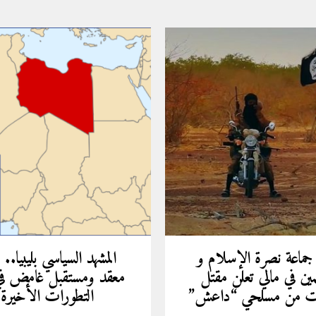
 جماعة نصرة الإسلام و
المشهد السياسي بليبيا.. 
مين في مالي تعلن مقتل
معقد ومستقبل غامض ف
ات من مسلحي “داعش”
التطورات الأخيرة