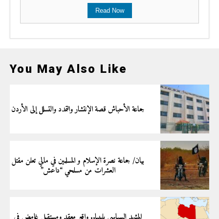
Read Now
You May Also Like
جماعة الأحباش قصة الإنتشار والتمدد والتسلل إلى الأردن
بيان/ جماعة نصرة الإسلام و المسلمين في مالي تعلن مقتل
العشرات من مسلحي “داعش”
المشهد السياسي بليبيا.. واقع معقد ومستقبل غامض في