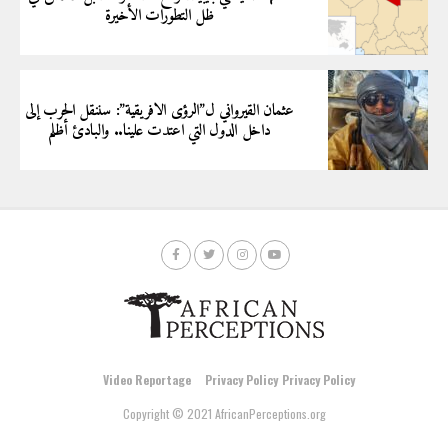
ظل التطورات الأخيرة
عثمان القيرواني ل”الرؤى الافريقية”: سننقل الحرب إلى
داخل الدول التي اعتدت علينا.. والبادئ أظلم
Video Reportage
Privacy Policy
Privacy Policy
Copyright © 2021 AfricanPerceptions.org