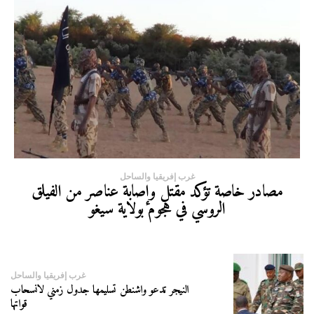
غرب إفريقيا والساحل
مصادر خاصة تؤكد مقتل وإصابة عناصر من الفيلق
الروسي في هجوم بولاية سيغو
غرب إفريقيا والساحل
النيجر تدعو واشنطن تسليمها جدول زمني لانسحاب
قواتها