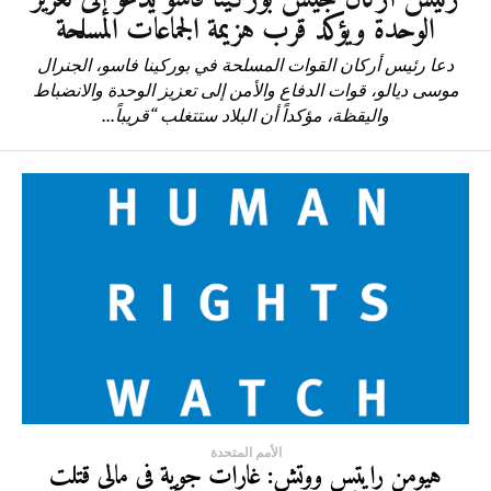
الوحدة ويؤكد قرب هزيمة الجماعات المسلحة
دعا رئيس أركان القوات المسلحة في بوركينا فاسو، الجنرال
موسى ديالو، قوات الدفاع والأمن إلى تعزيز الوحدة والانضباط
واليقظة، مؤكداً أن البلاد ستتغلب “قريباً...
الأمم المتحدة
هيومن رايتس ووتش: غارات جوية في مالي قتلت