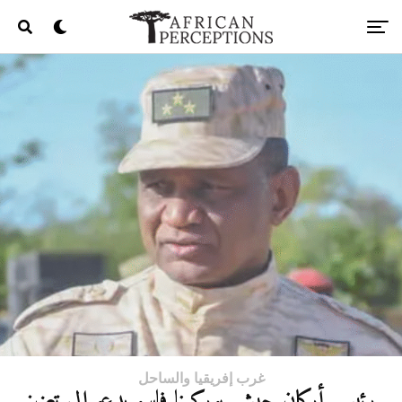
غرب إفريقيا والساحل
رئيس أركان جيش بوركينا فاسو يدعو إلى تعزيز