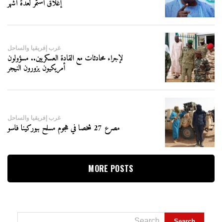
إغلاق استمر لعدة أشهر
غرب إفريقيا والساحل
لإجراء محادثات مع القادة العسكريين.. مسؤولون
أمريكيون يزورون النيجر
غرب إفريقيا والساحل
مصرع 27 شخصا في هجوم مسلح ببوركينا فاسو
MORE POSTS