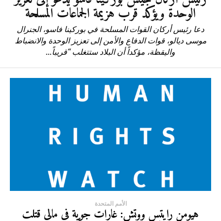
الوحدة ويؤكد قرب هزيمة الجماعات المسلحة
دعا رئيس أركان القوات المسلحة في بوركينا فاسو، الجنرال
موسى ديالو، قوات الدفاع والأمن إلى تعزيز الوحدة والانضباط
واليقظة، مؤكداً أن البلاد ستتغلب “قريباً...
الأمم المتحدة
هيومن رايتس ووتش: غارات جوية في مالي قتلت