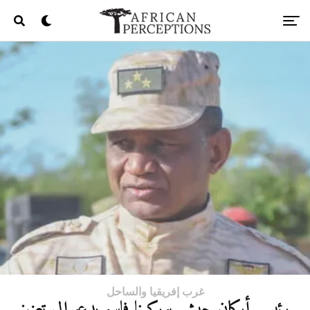
غرب إفريقيا والساحل
رئيس أركان جيش بوركينا فاسو يدعو إلى تعزيز