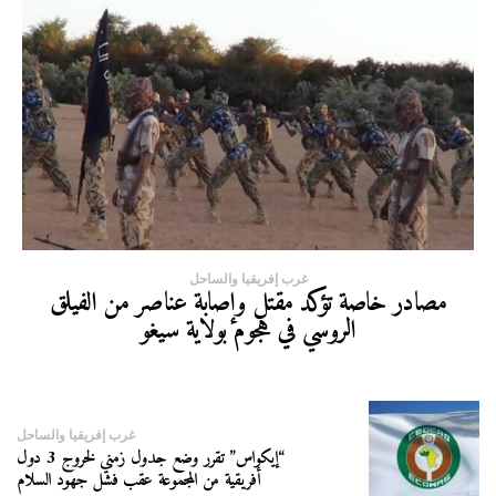
غرب إفريقيا والساحل
مصادر خاصة تؤكد مقتل وإصابة عناصر من الفيلق
الروسي في هجوم بولاية سيغو
غرب إفريقيا والساحل
“إيكواس” تقرر وضع جدول زمني لخروج 3 دول
أفريقية من المجموعة عقب فشل جهود السلام